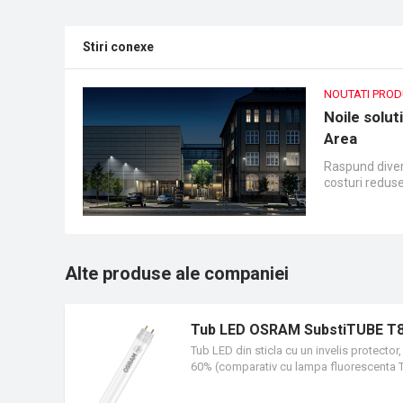
Stiri conexe
NOUTATI PRO
Noile solut
Area
Raspund divers
costuri redus
Alte produse ale companiei
Tub LED OSRAM SubstiTUBE T8 
Tub LED din sticla cu un invelis protecto
60% (comparativ cu lampa fluorescenta T8
scazute. Potrivit pentru zone cu trafic, p