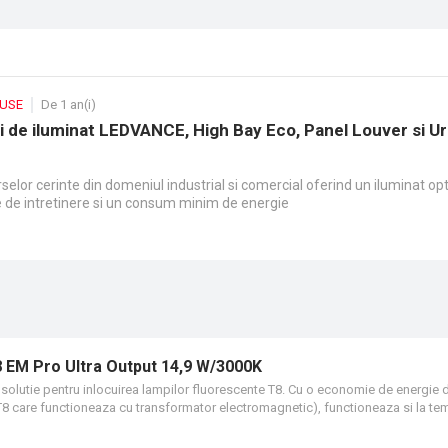
DUSE
De 1 an(i)
ii de iluminat LEDVANCE, High Bay Eco, Panel Louver si U
elor cerinte din domeniul industrial si comercial oferind un iluminat op
e de intretinere si un consum minim de energie
EM Pro Ultra Output 14,9 W/3000K
r, solutie pentru inlocuirea lampilor fluorescente T8. Cu o economie de energie 
 care functioneaza cu transformator electromagnetic), functioneaza si la tem
roductie, magazine si zone industrial.