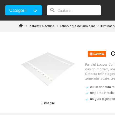
Categorii
Instalatii electrice
Tehnologie de iluminare
Iluminat p
C
Panelul Louver de l
design modern, ideal
Datorita tehnologiei
cu un consum red
se poate instala
asigura o gestion
5 imagini