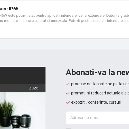
ace IP65
45W este potrivit atat pentru aplicatii interioare, cat si exterioare. Datorita gra
 montare in zonele cu praf si umezeala. Potrivit pentru instalatii interioare si e
, pasaje subterane, zone publice.
Abonati-va la new
produse noi lansate pe piata con
promotii si reduceri actuale ale 
expozitii, conferinte, cursuri