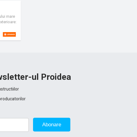
dului mare
xterioare:
sletter-ul Proidea
structiilor
producatorilor
Abonare