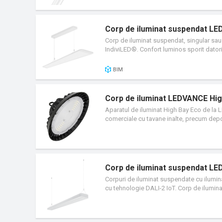
Corp de iluminat suspendat LE
Corp de iluminat suspendat, singular sau pe
IndiviLED®. Confort luminos sporit datorit
completa pentru diferite aplicatii. Garanti
BIM
Corp de iluminat LEDVANCE Hig
Aparatul de iluminat High Bay Eco de la LE
comerciale cu tavane inalte, precum depozi
rezistente. Este o solutie perfecta pentr
redus de energie si durata de viata extins
Corp de iluminat suspendat LED
Corpuri de iluminat suspendate cu ilumina
cu tehnologie DALI-2 IoT. Corp de ilumina
iluminat suspendate cu iluminare pe margi
pentru aplicatii de birou. Reducere buna a
exploatare reduse. Driver extern pentru fle