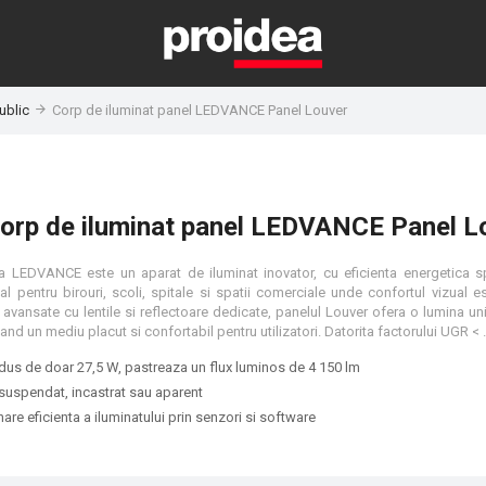
ublic
Corp de iluminat panel LEDVANCE Panel Louver
orp de iluminat panel LEDVANCE Panel L
a LEDVANCE este un aparat de iluminat inovator, cu eficienta energetica sp
 pentru birouri, scoli, spitale si spatii comerciale unde confortul vizual es
 avansate cu lentile si reflectoare dedicate, panelul Louver ofera o lumina un
zone intunecate, creand un mediu placut si confortabil pentru utilizatori. Datorita factorul
us de doar 27,5 W, pastreaza un flux luminos de 4 150 lm
 suspendat, incastrat sau aparent
are eficienta a iluminatului prin senzori si software