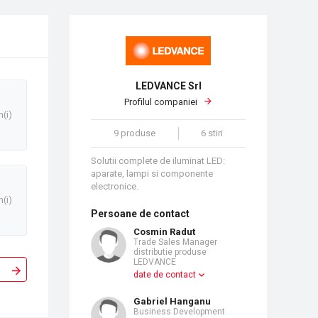
LEDVANCE Srl
Profilul companiei
n(i)
9 produse
6 stiri
Solutii complete de iluminat LED:
aparate, lampi si componente
electronice.
n(i)
Persoane de contact
Cosmin Radut
Trade Sales Manager
distributie produse
LEDVANCE
date de contact
Gabriel Hanganu
Business Development