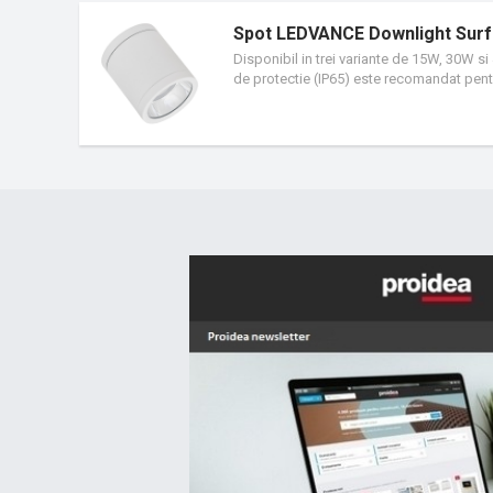
Spot LEDVANCE Downlight Surf
Disponibil in trei variante de 15W, 30W si 
de protectie (IP65) este recomandat pentru
coridoare, scari, zone de intrare, pasaje