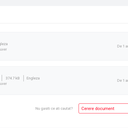
gleza
De 1 a
ouver
374.7 kB
Engleza
De 1 a
ouver
Cerere document
Nu gasiti ce ati cautat?