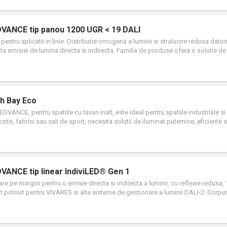
DVANCE tip panou 1200 UGR < 19 DALI
ntru aplicatii in linie. Distributie omogena a luminii si stralucire redusa datori
a emisiei de lumina directa si indirecta. Familia de produse ofera o solutie de
e de 5 ani.
h Bay Eco
DVANCE, pentru spatiile cu tavan inalt, este ideal pentru spatiile industriale si
te, fabrici sau sali de sport, necesita solutii de iluminat puternice, eficiente s
u aceste medii, datorita combinatiei sale ideale dintre performanta luminoasa,
a.
VANCE tip linear IndiviLED® Gen 1
re pe margini pentru o emisie directa si indirecta a luminii, cu reflexie redusa
t potrivit pentru VIVARES si alte sisteme de gestionare a luminii DALI-2. Corpur
ni pentru emisie de lumina directa (70%) si indirecta (30%). Design atractiv si 
 stralucirii (UGR ≤ 19). Lumina foarte omogena. Intretinere redusa si costuri de
xibilitate extinsa. Garantie de 5 ani.