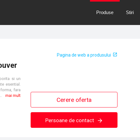
Produse
Stiri
Pagina de web a produsului
ouver
orita si un
te esential.
iforma, fara
ui UGR < 16 panelul minimizeaza disconfortul vizual, fiind ideal pentru spatii unde este necesara o lumina blanda si echilibrata, cum ar fi birourile, salile de clasa si zona de retail.
mai mult
Cerere oferta
Persoane de contact