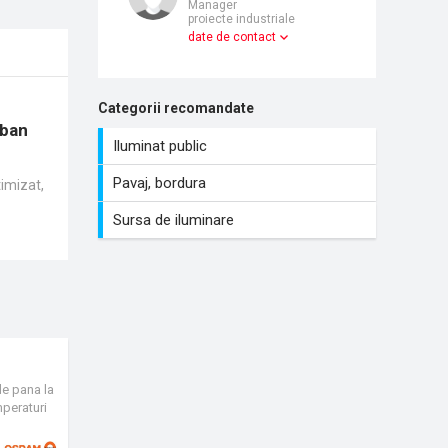
Manager
proiecte industriale
date de contact
Categorii recomandate
rban
Iluminat public
Pavaj, bordura
timizat,
Sursa de iluminare
de pana la
peraturi