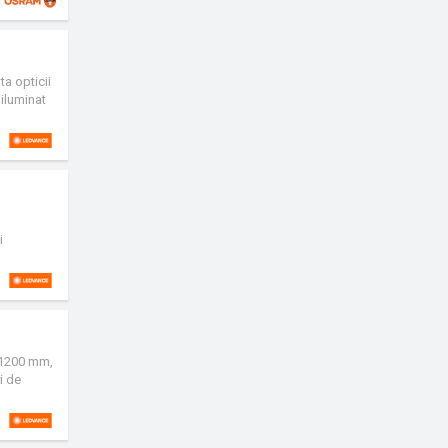
ta opticii
 iluminat
i
 consum
, 1200 mm,
i de
functional