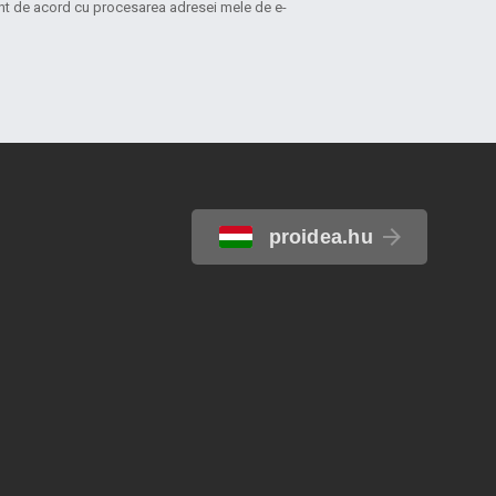
sunt de acord cu procesarea adresei mele de e-
proidea.hu