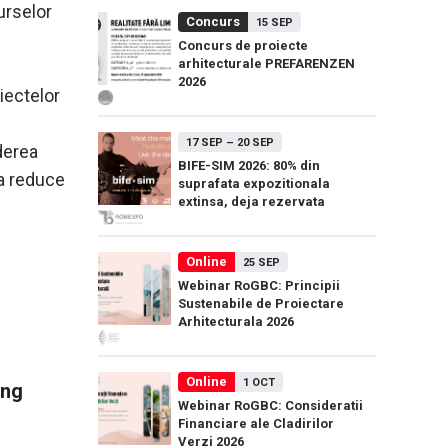
urselor
Concurs
15 SEP
Concurs de proiecte
arhitecturale PREFARENZEN
2026
oiectelor
17 SEP
–
20 SEP
ederea
BIFE-SIM 2026: 80% din
 a reduce
suprafata expozitionala
extinsa, deja rezervata
Online
25 SEP
Webinar RoGBC: Principii
Sustenabile de Proiectare
Arhitecturala 2026
Online
1 OCT
ing
Webinar RoGBC: Consideratii
Financiare ale Cladirilor
Verzi 2026