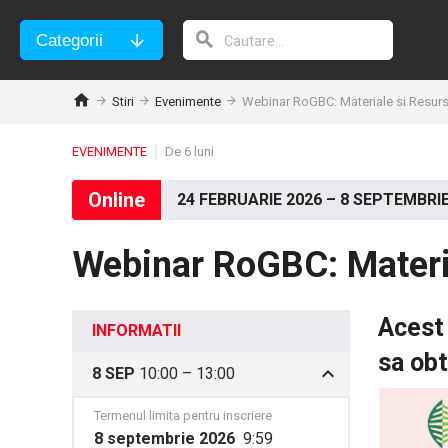
Categorii
Stiri
Evenimente
Webinar RoGBC: Materiale si Resur
EVENIMENTE
De 6 luni
Online
24 FEBRUARIE 2026
–
8 SEPTEMBRI
Webinar RoGBC: Materi
Acest 
INFORMATII
sa obt
8 SEP
10:00
–
13:00
Termenul limita pentru inscriere
8 septembrie 2026
9:59