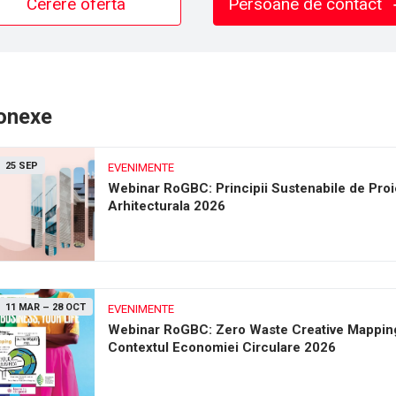
Cerere oferta
Persoane de contact
conexe
25 SEP
EVENIMENTE
Webinar RoGBC: Principii Sustenabile de Proi
Arhitecturala 2026
11 MAR
–
28 OCT
EVENIMENTE
Webinar RoGBC: Zero Waste Creative Mapping
Contextul Economiei Circulare 2026