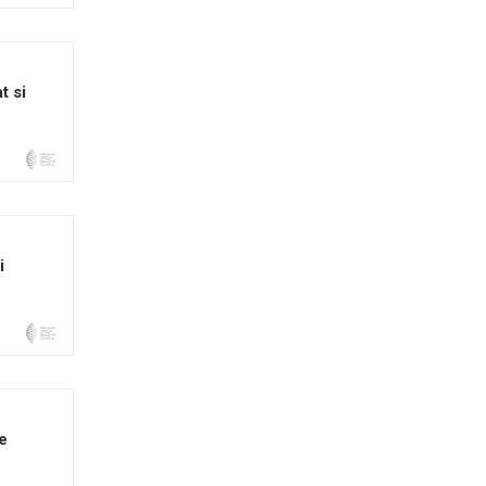
t si
i
e