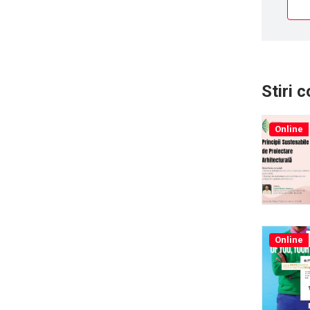
Stiri 
Online
Online