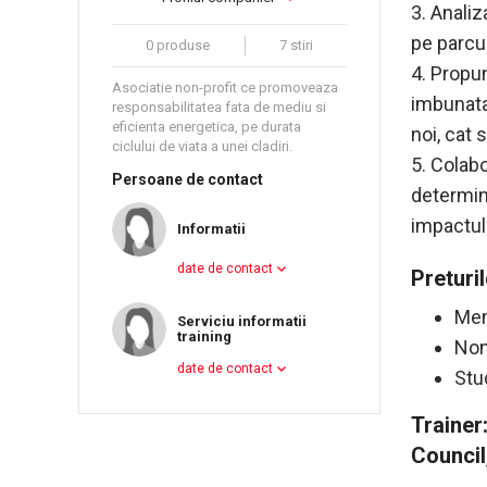
3. Anali
pe parcur
0 produse
7 stiri
4. Propu
Asociatie non-profit ce promoveaza
imbunatat
responsabilitatea fata de mediu si
eficienta energetica, pe durata
noi, cat 
ciclului de viata a unei cladiri.
5. Colabo
Persoane de contact
determina
impactul
Informatii
date de contact
Preturi
Mem
Serviciu informatii
training
Non
date de contact
Stu
Trainer
Council