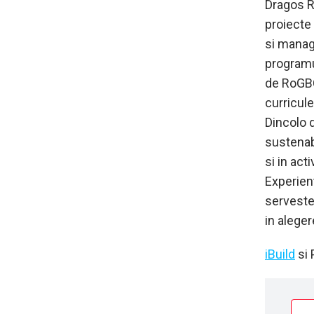
Dragos Ri
proiecte
si manag
programul
de RoGBC
curricule
Dincolo 
sustenabi
si in act
Experient
serveste
in aleger
iBuild
si 