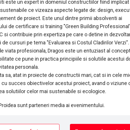
ti este un expert in domeniul constructiilor fiind implicat 
 sustenabile ce vizeaza aspecte legate de: design, execut
ement de proiect. Este unul dintre primii absolventi ai
ui de certificare si training "Green Building Professional",
 si contribuie prin expertiza pe care o detine in dezvolta
i de cursuri pe tema "Evaluarea si Costul Cladirilor Verzi".
de viata profesionala, Dragos este un entuziast al concept
litate ce pune in practica principiile si solutiile acestui
ivitatea personala.
a sa, atat in proiecte de constructii mari, cat si in cele mic
 cu succes obiectivelor acestui proiect, avand o viziune 
ea solutiilor celor mai sustenabile si ecologice.​
Proidea sunt parteneri media ai evenimentului.