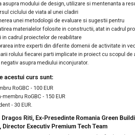
za asupra modului de design, utilizare si mentenanta a res
sul ciclului de viata al unei cladiri
nerea unei metodologii de evaluare si sugestii pentru
irea materialelor folosite in constructii, atat in cadrul pr
si in cadrul proiectelor de reabilitare
rarea intre experti din diferite domenii de activitate in v
rii rolului fiecarei parti implicate in proiect cu scopul de
 negativ asupra mediului inconjurator.
le acestui curs sunt:
bru RoGBC - 100 EUR
-membru RoGBC - 150 EUR
dent - 30 EUR.
: Dragos Riti, Ex-Presedinte Romania Green Build
, Director Executiv Premium Tech Team