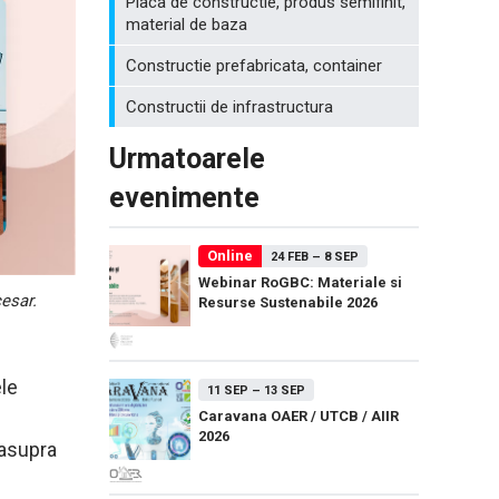
Placa de constructie, produs semifinit,
material de baza
Constructie prefabricata, container
Constructii de infrastructura
Urmatoarele
evenimente
Online
24 FEB
–
8 SEP
Webinar RoGBC: Materiale si
cesar.
Resurse Sustenabile 2026
ele
11 SEP
–
13 SEP
Caravana OAER / UTCB / AIIR
2026
 asupra