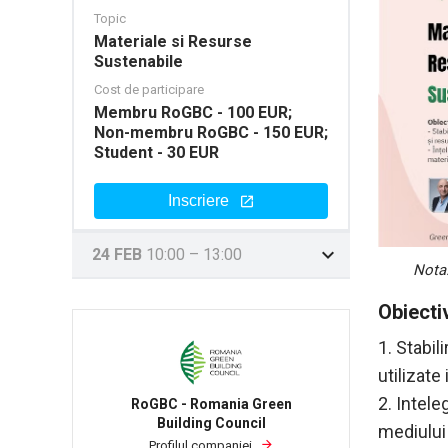
Topic
Materiale si Resurse
Sustenabile
Cost de participare
Membru RoGBC - 100 EUR;
Non-membru RoGBC - 150 EUR;
Student - 30 EUR
Inscriere
24 FEB
10:00
–
13:00
Nota:
Obiecti
1. Stabil
utilizate
2. Intel
RoGBC - Romania Green
Building Council
mediului
Profilul companiei