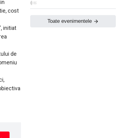
in
ie, cost
Toate evenimentele
 initiat
rea
ului de
 domeniu
i,
obiectiva