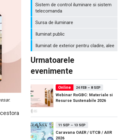
Sistem de control iluminare si sistem
telecomanda
Sursa de iluminare
Iluminat public
Iluminat de exterior pentru cladire, alee
Urmatoarele
evenimente
Online
24 FEB
–
8 SEP
Webinar RoGBC: Materiale si
cesar.
Resurse Sustenabile 2026
acestora
11 SEP
–
13 SEP
Caravana OAER / UTCB / AIIR
2026