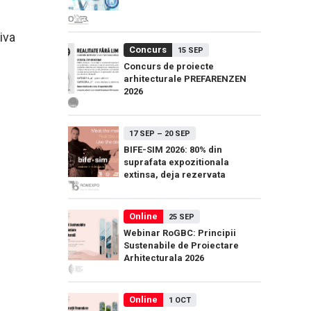
iva
Concurs
15 SEP
Concurs de proiecte
arhitecturale PREFARENZEN
2026
17 SEP
–
20 SEP
BIFE-SIM 2026: 80% din
suprafata expozitionala
extinsa, deja rezervata
Online
25 SEP
Webinar RoGBC: Principii
Sustenabile de Proiectare
Arhitecturala 2026
Online
1 OCT