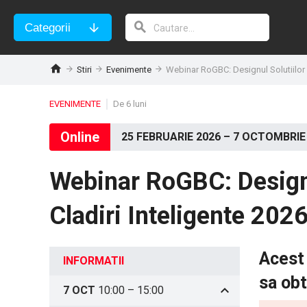
Categorii
Stiri
Evenimente
Webinar RoGBC: Designul Solutiilor d
EVENIMENTE
De 6 luni
Online
25 FEBRUARIE 2026
–
7 OCTOMBRIE
Webinar RoGBC: Designul
Cladiri Inteligente 202
Acest 
INFORMATII
sa obt
7 OCT
10:00
–
15:00