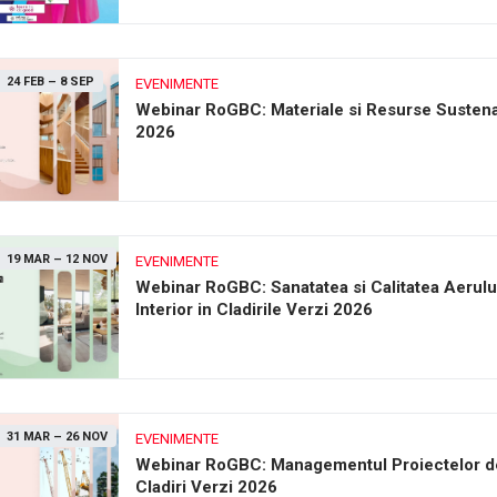
24 FEB
–
8 SEP
EVENIMENTE
Webinar RoGBC: Materiale si Resurse Sustena
2026
19 MAR
–
12 NOV
EVENIMENTE
Webinar RoGBC: Sanatatea si Calitatea Aerulu
Interior in Cladirile Verzi 2026
31 MAR
–
26 NOV
EVENIMENTE
Webinar RoGBC: Managementul Proiectelor d
Cladiri Verzi 2026