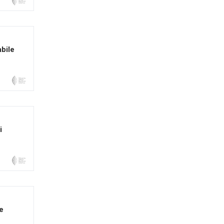
bile
i
e