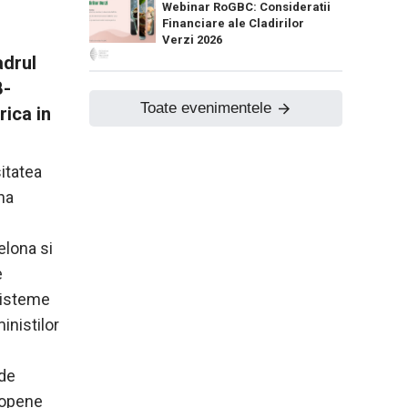
Webinar RoGBC: Consideratii
Financiare ale Cladirilor
Verzi 2026
adrul
B-
Toate evenimentele
rica in
sitatea
na
elona si
e
 sisteme
inistilor
 de
ropene