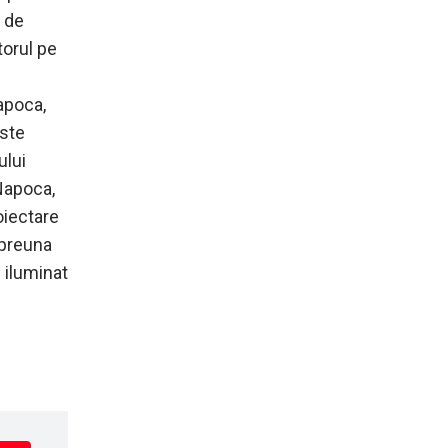
a de
torul pe
apoca,
este
ului
-Napoca,
oiectare
mpreuna
e iluminat