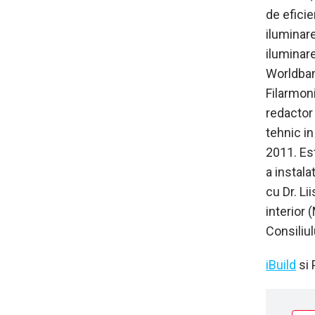
de eficie
iluminare
iluminare
Worldban
Filarmon
redactor 
tehnic in
2011. Est
a instala
cu Dr. Li
interior 
Consiliul
iBuild
si 