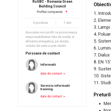
RoGBC - Romania Green
Obiecti
Building Council
Profilul companiei
1. Introd
2. Elemen
0 produse
7 stiri
3. Lampi
Asociatie non-profit ce promoveaza
4. Polua
responsabilitatea fata de mediu si
5. Siste
eficienta energetica, pe durata
ciclului de viata a unei cladiri.
6. Lumina
Persoane de contact
7. Dialu
8. EN 15
Informatii
9. Suste
date de contact
10. Sist
11. Studi
Serviciu informatii
training
Preturi
date de contact
Mem
Non