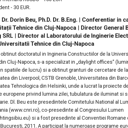
dent - 30 EUR.
 Dr. Dorin Beu, Ph.D. Dr. B.Eng. | Conferentiar in c
itații Tehnice din Cluj-Napoca | Director General 
 SRL | Director al Laboratorului de Inginerie Elect
Universitatii Tehnice din Cluj-Napoca
 obtinut doctoratul in Ingineria Constructiilor de la Univer
in Cluj-Napoca, s-a specializat in „daylight offices” (lumi
in spatiile de lucru) si a obtinut granturi de cercetare de la
tatea din Liverpool, CSTB Grenoble, Universitatea din Barc
atea Tehnologica din Helsinki, unde a lucrat la proiecte d
 europene privind lumina zilei, tubulatura de iluminat si
rie. Dl. Beu este presedintele Comitetului National al Lum
nia (www.cnri.ro), co-presedinte al Congresului Lumen
htingsibiu.eu) si a fost presedinte al Conventiei Romane
, Bucuresti, 2011. A participat la numeroase programe eu