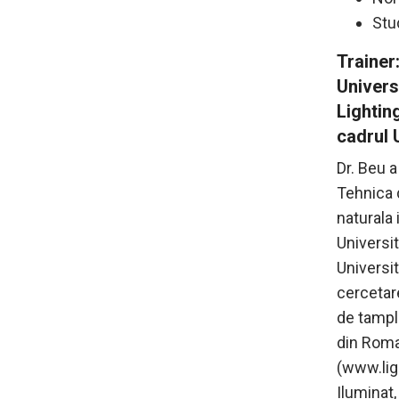
Stu
Trainer:
Univers
Lighting
cadrul 
Dr. Beu a
Tehnica d
naturala 
Universi
Universit
cercetare
de tampla
din Roma
(www.lig
Iluminat