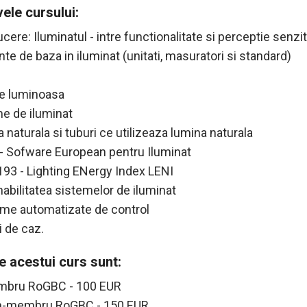
vele cursului:
ucere: Iluminatul - intre functionalitate si perceptie senzit
te de baza in iluminat (unitati, masuratori si standard)
re luminoasa
me de iluminat
 naturala si tuburi ce utilizeaza lumina naturala
x - Sofware European pentru Iluminat
193 - Lighting ENergy Index LENI
nabilitatea sistemelor de iluminat
eme automatizate de control
i de caz.
le acestui curs sunt:
bru RoGBC - 100 EUR
-membru RoGBC - 150 EUR