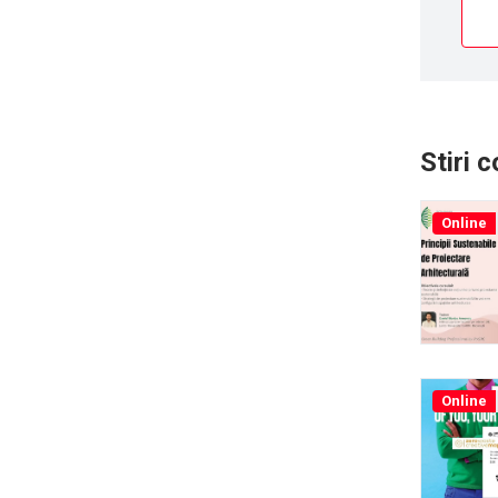
Stiri 
Online
Online