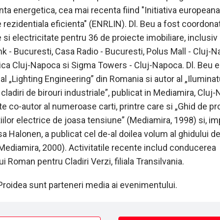
nta energetica, cea mai recenta fiind "Initiativa european
 rezidentiala eficienta" (ENRLIN). Dl. Beu a fost coordona
 si electricitate pentru 36 de proiecte imobiliare, inclusiv
k - Bucuresti, Casa Radio - Bucuresti, Polus Mall - Cluj-N
ica Cluj-Napoca si Sigma Towers - Cluj-Napoca. Dl. Beu 
al „Lighting Engineering” din Romania si autor al „Iluminat
 cladiri de birouri industriale”, publicat in Mediamira, Cluj
e co-autor al numeroase carti, printre care si „Ghid de pr
tiilor electrice de joasa tensiune” (Mediamira, 1998) si, i
isa Halonen, a publicat cel de-al doilea volum al ghidului d
(Mediamira, 2000). Activitatile recente includ conducerea
ui Roman pentru Cladiri Verzi, filiala Transilvania.
Proidea sunt parteneri media ai evenimentului.