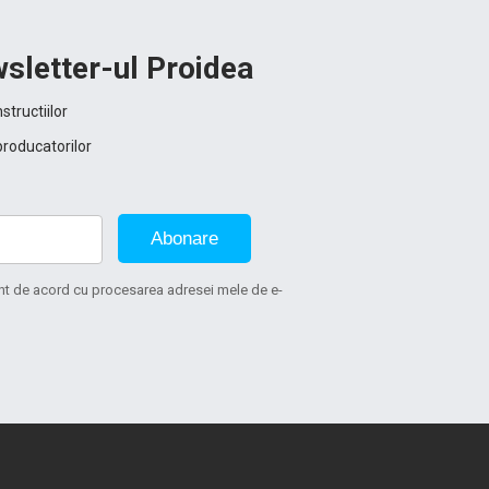
sletter-ul Proidea
structiilor
producatorilor
Abonare
sunt de acord cu procesarea adresei mele de e-