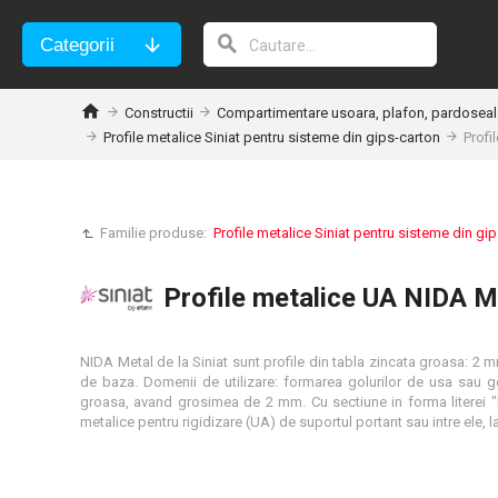
Categorii
Constructii
Compartimentare usoara, plafon, pardoseala
Profile metalice Siniat pentru sisteme din gips-carton
Profi
Familie produse:
Profile metalice Siniat pentru sisteme din gi
Profile metalice UA NIDA M
NIDA Metal de la Siniat sunt profile din tabla zincata groasa: 2 mm.
de baza. Domenii de utilizare: formarea golurilor de usa sau ge
groasa, avand grosimea de 2 mm. Cu sectiune in forma literei "L",
metalice pentru rigidizare (UA) de suportul portant sau intre ele, 