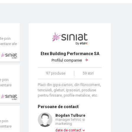
te prin
mentare ale
Etex Building Performance SA
Profilul companiei
97 produse
59 stiri
e prin
Placi din gips-carton, din fibrociment,
imentare
tencuieli, gleturi, ipsosuri, produse
pentru finisare, profile metalice, etc.
Persoane de contact
Bogdan Tulbure
manager tehnic si
e prin
marketing
imentare
date de contact