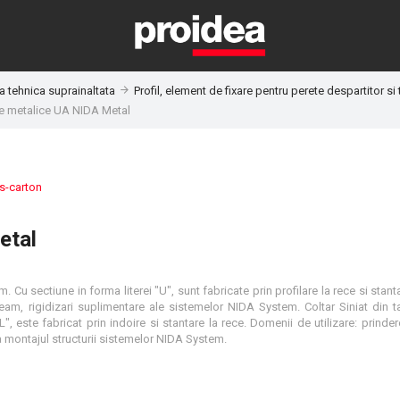
 tehnica suprainaltata
Profil, element de fixare pentru perete despartitor s
le metalice UA NIDA Metal
ps-carton
etal
 Cu sectiune in forma literei "U", sunt fabricate prin profilare la rece si stant
am, rigidizari suplimentare ale sistemelor NIDA System. Coltar Siniat din t
 este fabricat prin indoire si stantare la rece. Domenii de utilizare: prindere
la montajul structurii sistemelor NIDA System.