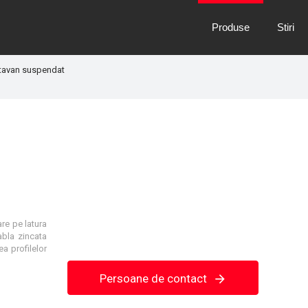
Produse
Stiri
i tavan suspendat
are pe latura
abla zincata
a profilelor
Persoane de contact