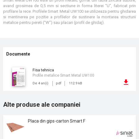
Smart Metal UW100 este un profil metalic gofrat din tabla zincata subtire,
avand grosimea de 0,5 mm si sectiune in forma literei “U”, fabricat prin
profilare la rece. Profilele Smart Metal UW100 se utilizeaza pentru ghidarea
si mentinerea pe pozitie a profilelor de sustinere la montarea structurii
metalice pentru pereti (“W”) sau placari (profil de ghidaj).
Documente
fisa tehnica
Profile metalice Smart Metal UW100
De 4 an(i)
pdf
112.9 kB
Alte produse ale companiei
Placa din gips-carton Smart F