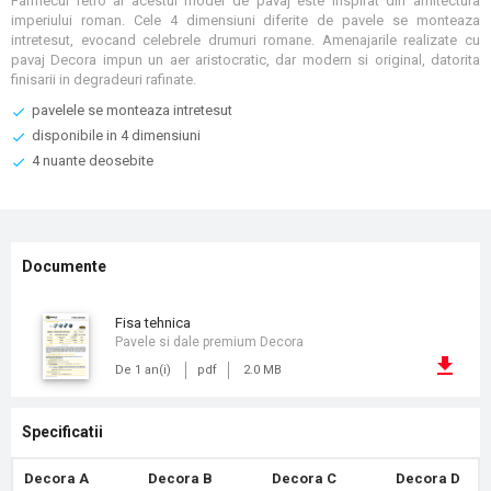
Farmecul retro al acestui model de pavaj este inspirat din arhitectura
imperiului roman. Cele 4 dimensiuni diferite de pavele se monteaza
intretesut, evocand celebrele drumuri romane. Amenajarile realizate cu
pavaj Decora impun un aer aristocratic, dar modern si original, datorita
finisarii in degradeuri rafinate.
pavelele se monteaza intretesut
disponibile in 4 dimensiuni
4 nuante deosebite
Documente
fisa tehnica
Pavele si dale premium Decora
De 1 an(i)
pdf
2.0 MB
Specificatii
Decora A
Decora B
Decora C
Decora D