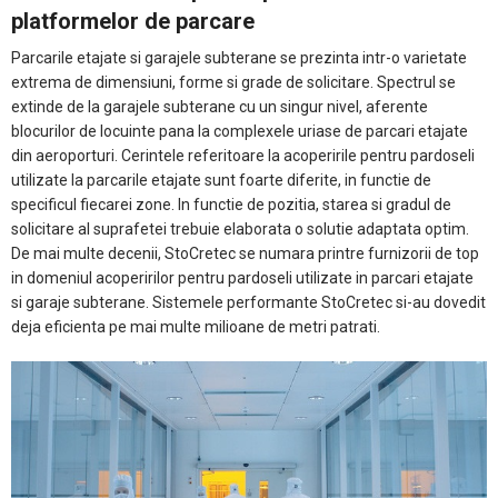
platformelor de parcare
Parcarile etajate si garajele subterane se prezinta intr-o varietate
extrema de dimensiuni, forme si grade de solicitare. Spectrul se
extinde de la garajele subterane cu un singur nivel, aferente
blocurilor de locuinte pana la complexele uriase de parcari etajate
din aeroporturi. Cerintele referitoare la acoperirile pentru pardoseli
utilizate la parcarile etajate sunt foarte diferite, in functie de
specificul fiecarei zone. In functie de pozitia, starea si gradul de
solicitare al suprafetei trebuie elaborata o solutie adaptata optim.
De mai multe decenii, StoCretec se numara printre furnizorii de top
in domeniul acoperirilor pentru pardoseli utilizate in parcari etajate
si garaje subterane. Sistemele performante StoCretec si-au dovedit
deja eficienta pe mai multe milioane de metri patrati.