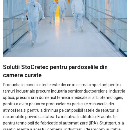
Solutii StoCretec pentru pardoselile din
camere curate
Productia in conditii sterile este din ce in ce mai important pentru
ramuri industriale precum industria semiconductoarelor si industria
optica, precum si in domeniul tehnicii medicale si al biotehnologiei,
pentru a evita poluarea produselor cu particule minuscule din
atmosfera si pentru a diminua pe cat posibil ratele de rebuturi si
reclamatiile privind calitatea. La initiativa Institutului Fraunhofer
pentru tehnologii de fabricatie si automatizare (IPA), Stuttgart, s-a
creat o alianta a acestui domeniu industrial: „Cleanroom Suitable