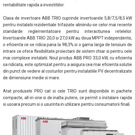
rentabilitate rapida a investitiilor.
Clasa de invertoare ABB TRIO cuprinde invertoarele 5,8/7,5/8,5 kW
pentru instalatii rezidentiale trifazate aliniindu-se celor mai recente
standarde reglementatoare pentru interactiunea retelelor.
Invertoarele ABB TRIO 20,0 si 27,0 kW au doua MPPT independente,
o eficienta ce se ridica pana la 98,3% si o gama larga de tensiuni de
intrare ce ofera flexibilitate proiectarii de sistem chiar si pentru cele
mai complexe instalatii. Noul produs ABB PRO 33,0 kW, cu eficienta
sa ridicata, este optimizat pentru a asigura cea mai eficienta solutie
din punct de vedere al costurilor pentru instalatiile PV decentralizate
de dimensiune medie si mare.
Atat produsele PRO cat si cele TRIO sunt disponibile in pachete
compacte, all-in-one si de inalta putere, ce permit o instalare rapida
si usoara precum si o usurinta in utilizare pentru consumatorii finali.