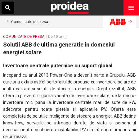
Comunicate de presa
COMUNICATE DE PRESA
De 10 an(i)
Solutii ABB de ultima generatie in domeniul
energiei solare
Invertoare centrale puternice cu suport global
Incepand cu anul 2013 Power-One a devenit parte a Grupului ABB
care si-a extins astfel portofoliul de produse cu invertoare solare de
inalta calitate si solutii de stocare a energiei. Drept rezultat, ABB
ofera in prezent o gama variata de invertoare solare, de la micro-
invertoare mici pana la invertoare centrale mari de sute de kW,
adecvate pentru toate pietele si aplicatiile PV. Oferta este
completata de solutiile inteligente de stocare a energiei. ABB detine
know-how, serviciile pe intreaga durata de viata si personalul
necesar pentru sustinerea instalatiilor PV din intreaga lume in anii
ce urmeaza.