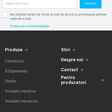
Abonare
Am implinit varsta de 16 ani si sunt de acord cu procesarea adresei
mele de e-mail.
Politica de confidentialitate
Produse
Stiri
Despre noi
Constructii
Contact
Echipamente
Pentru
Unelte
producatori
Instalatii electrice
Instalatii mecanice