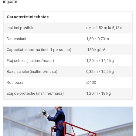
inguste.
Caracteristici tehnice
Inaltimi posibile:
de la 1,52 m la 5,12 m
Dimensiuni:
1,60 × 0,70 m
Capacitate maxima (incl. 1 persoana)
150 kg/m²
Etaj schela (inaltime/masa)
1,20 m / 14,4 kg
Baza schelei (inaltime/masa)
0,32 m / 15,5 kg
Roti baza
∅100
Etaj de protectie (inaltime/masa)
1,20 m / 18 kg