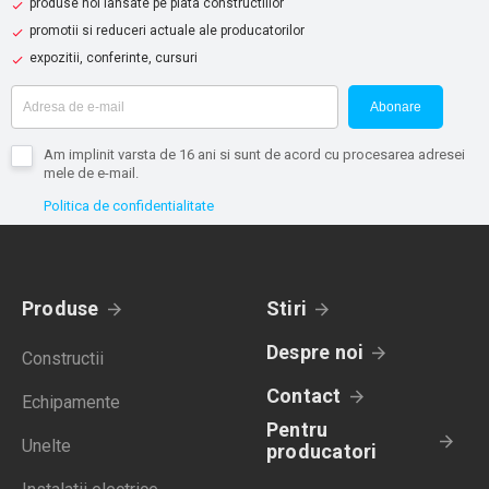
produse noi lansate pe piata constructiilor
promotii si reduceri actuale ale producatorilor
expozitii, conferinte, cursuri
Abonare
Am implinit varsta de 16 ani si sunt de acord cu procesarea adresei
mele de e-mail.
Politica de confidentialitate
Produse
Stiri
Despre noi
Constructii
Contact
Echipamente
Pentru
Unelte
producatori