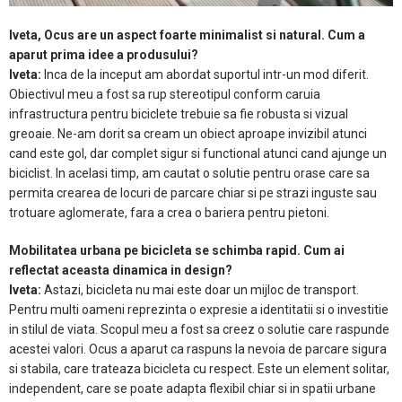
Iveta, Ocus are un aspect foarte minimalist si natural. Cum a
aparut prima idee a produsului?
Iveta:
Inca de la inceput am abordat suportul intr-un mod diferit.
Obiectivul meu a fost sa rup stereotipul conform caruia
infrastructura pentru biciclete trebuie sa fie robusta si vizual
greoaie. Ne-am dorit sa cream un obiect aproape invizibil atunci
cand este gol, dar complet sigur si functional atunci cand ajunge un
biciclist. In acelasi timp, am cautat o solutie pentru orase care sa
permita crearea de locuri de parcare chiar si pe strazi inguste sau
trotuare aglomerate, fara a crea o bariera pentru pietoni.
Mobilitatea urbana pe bicicleta se schimba rapid. Cum ai
reflectat aceasta dinamica in design?
Iveta:
Astazi, bicicleta nu mai este doar un mijloc de transport.
Pentru multi oameni reprezinta o expresie a identitatii si o investitie
in stilul de viata. Scopul meu a fost sa creez o solutie care raspunde
acestei valori. Ocus a aparut ca raspuns la nevoia de parcare sigura
si stabila, care trateaza bicicleta cu respect. Este un element solitar,
independent, care se poate adapta flexibil chiar si in spatii urbane