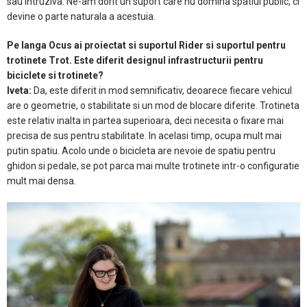
sau intruziva. Ne-am dorit un suport care nu domina spatiul public, ci
devine o parte naturala a acestuia.
Pe langa Ocus ai proiectat si suportul Rider si suportul pentru
trotinete Trot. Este diferit designul infrastructurii pentru
biciclete si trotinete?
Iveta:
Da, este diferit in mod semnificativ, deoarece fiecare vehicul
are o geometrie, o stabilitate si un mod de blocare diferite. Trotineta
este relativ inalta in partea superioara, deci necesita o fixare mai
precisa de sus pentru stabilitate. In acelasi timp, ocupa mult mai
putin spatiu. Acolo unde o bicicleta are nevoie de spatiu pentru
ghidon si pedale, se pot parca mai multe trotinete intr-o configuratie
mult mai densa.