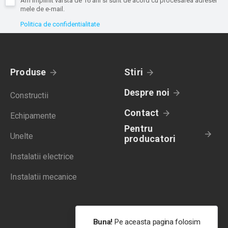
Am implinit varsta de 16 ani si sunt de acord cu procesarea adresei
mele de e-mail.
Politica de confidentialitate
Produse
Stiri
Despre noi
Constructii
Contact
Echipamente
Pentru
Unelte
producatori
Instalatii electrice
Instalatii mecanice
Buna!
Pe aceasta pagina folosim