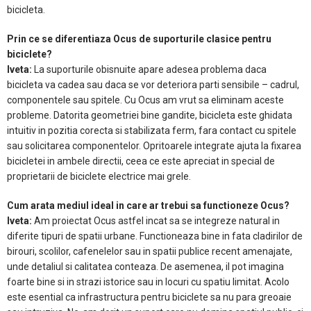
bicicleta.
Prin ce se diferentiaza Ocus de suporturile clasice pentru
biciclete?
Iveta:
La suporturile obisnuite apare adesea problema daca
bicicleta va cadea sau daca se vor deteriora parti sensibile – cadrul,
componentele sau spitele. Cu Ocus am vrut sa eliminam aceste
probleme. Datorita geometriei bine gandite, bicicleta este ghidata
intuitiv in pozitia corecta si stabilizata ferm, fara contact cu spitele
sau solicitarea componentelor. Opritoarele integrate ajuta la fixarea
bicicletei in ambele directii, ceea ce este apreciat in special de
proprietarii de biciclete electrice mai grele.
Cum arata mediul ideal in care ar trebui sa functioneze Ocus?
Iveta:
Am proiectat Ocus astfel incat sa se integreze natural in
diferite tipuri de spatii urbane. Functioneaza bine in fata cladirilor de
birouri, scolilor, cafenelelor sau in spatii publice recent amenajate,
unde detaliul si calitatea conteaza. De asemenea, il pot imagina
foarte bine si in strazi istorice sau in locuri cu spatiu limitat. Acolo
este esential ca infrastructura pentru biciclete sa nu para greoaie