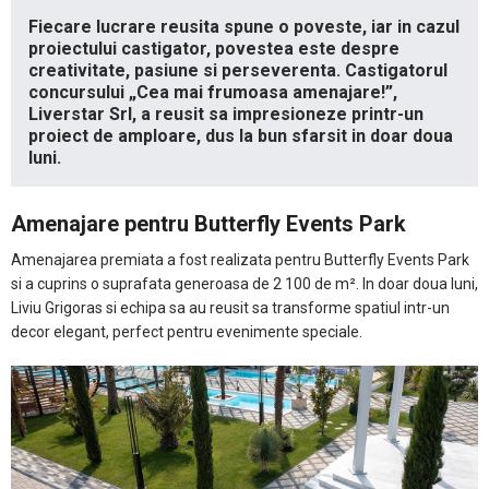
Fiecare lucrare reusita spune o poveste, iar in cazul
proiectului castigator, povestea este despre
creativitate, pasiune si perseverenta. Castigatorul
concursului „Cea mai frumoasa amenajare!”,
Liverstar Srl, a reusit sa impresioneze printr-un
proiect de amploare, dus la bun sfarsit in doar doua
luni.
Amenajare pentru Butterfly Events Park
Amenajarea premiata a fost realizata pentru Butterfly Events Park
si a cuprins o suprafata generoasa de 2 100 de m². In doar doua luni,
Liviu Grigoras si echipa sa au reusit sa transforme spatiul intr-un
decor elegant, perfect pentru evenimente speciale.