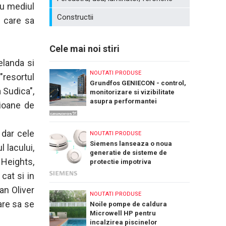
cu mediul
Constructii
c care sa
Cele mai noi stiri
elanda si
NOUTATI PRODUSE
"resortul
Grundfos GENIECON - control,
 Sudica",
monitorizare si vizibilitate
asupra performantei
lioane de
sistemelor de pompare a apei
 dar cele
NOUTATI PRODUSE
Siemens lanseaza o noua
 lacului,
generatie de sisteme de
Heights,
protectie impotriva
incendiilor: Cerberus Nova
cat si in
an Oliver
NOUTATI PRODUSE
are sa se
Noile pompe de caldura
Microwell HP pentru
incalzirea piscinelor