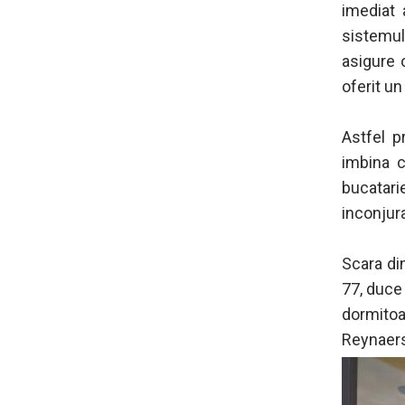
imediat 
sistemul 
asigure 
oferit un
Astfel p
imbina c
bucatarie
inconjura
Scara di
77, duce 
dormitoa
Reynaers