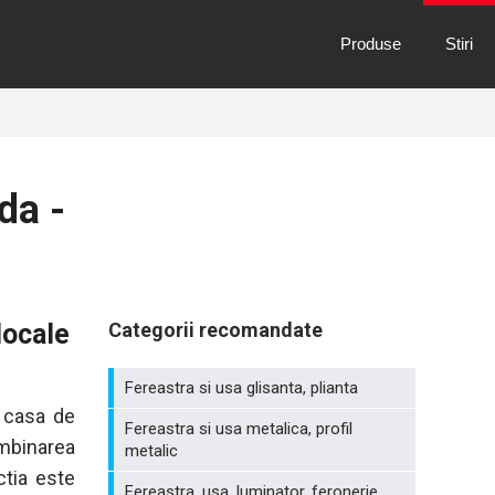
Produse
Stiri
da -
locale
Categorii recomandate
Fereastra si usa glisanta, plianta
 casa de
Fereastra si usa metalica, profil
imbinarea
metalic
ctia este
Fereastra, usa, luminator, feronerie