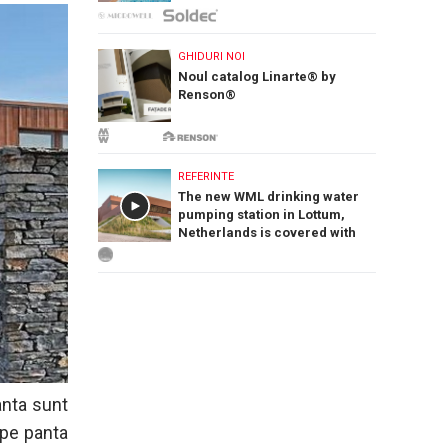
GHIDURI NOI
Noul catalog Linarte® by
Renson®
REFERINTE
The new WML drinking water
pumping station in Lottum,
Netherlands is covered with
PREFA Siding.X facade panels
anta sunt
 pe panta