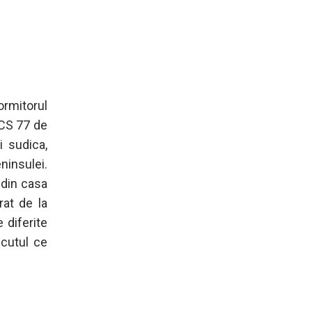
ormitorul
 CS 77 de
i sudica,
eninsulei.
 din casa
at de la
 diferite
ecutul ce