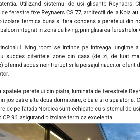
atentia. Utilizand sistemul de usi glisante Reynaers 
de ferestre fixe Reynaers CS 77, arhitectii de la Koia au 
o izolare termica buna si fara condens a peretelui din no
 balcon integrat in zona de living, prin glisarea ferestrelor
rincipalul living room se intinde pe intreaga lungime a
u succes diferitele zone din casa (de zi, de luat ma
) oferind acces neintrerupt si la peisajul naucitor oferit 
tor.
n spatele peretelui din piatra, luminata de ferestrele Re
in jos catre alte doua dormitoare, o baie si o spalatorie. 
re de pe fatada Nordica sunt echipate cu sistemul de usi
 CP 96, asigurand o izolare termica excelenta.