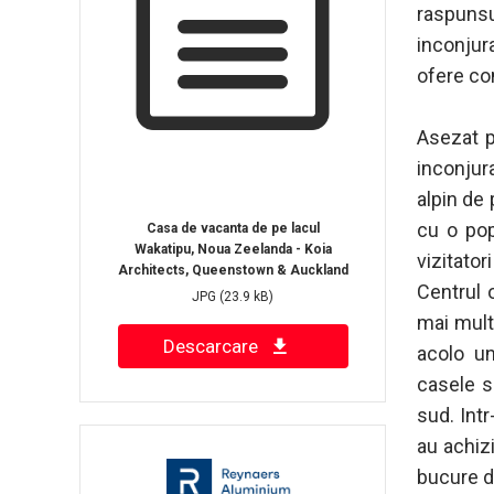
raspunsul
inconjur
ofere con
Asezat p
inconjur
alpin de
cu o pop
Casa de vacanta de pe lacul
Wakatipu, Noua Zeelanda - Koia
vizitatori
Architects, Queenstown & Auckland
Centrul 
JPG
(23.9 kB)
mai mult
Descarcare
acolo u
casele se
sud. Int
au achiz
bucure d