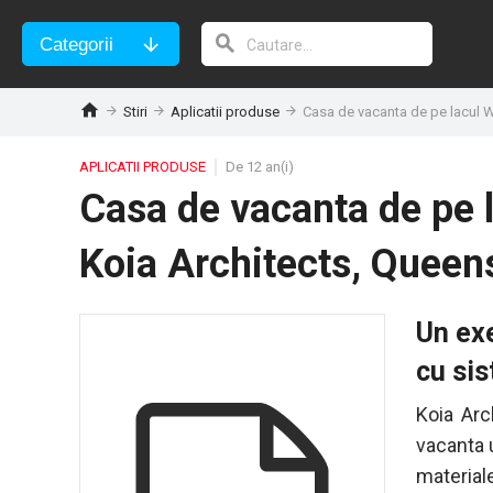
Categorii
Stiri
Aplicatii produse
Casa de vacanta de pe lacul 
APLICATII PRODUSE
De 12 an(i)
Casa de vacanta de pe 
Koia Architects, Quee
Un exe
cu si
Koia Arc
vacanta 
material