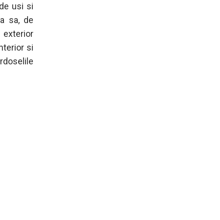
de usi si
ia sa, de
i exterior
nterior si
ardoselile