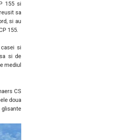
CP 155 si
reusit sa
rd, si au
 CP 155.
 casei si
sa si de
de mediul
ynaers CS
Cele doua
 glisante