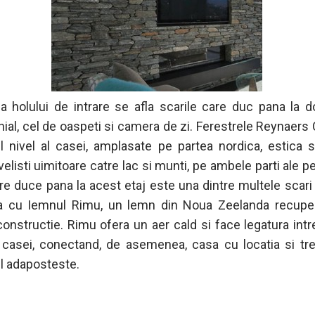
a holului de intrare se afla scarile care duc pana la d
ial, cel de oaspeti si camera de zi. Ferestrele Reynaers
ul nivel al casei, amplasate pe partea nordica, estica s
velisti uimitoare catre lac si munti, pe ambele parti ale p
re duce pana la acest etaj este una dintre multele scari
a cu Iemnul Rimu, un lemn din Noua Zeelanda recuper
onstructie. Rimu ofera un aer cald si face legatura intre
e casei, conectand, de asemenea, casa cu locatia si tr
il adaposteste.