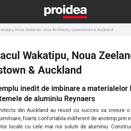
Wakatipu, Noua Zeelanda - Koia Architects, Queenstown & Auckland
lacul Wakatipu, Noua Zeelan
nstown & Auckland
mplu inedit de imbinare a materialelor 
stemele de aluminiu Reynaers
hitects din Auckland au reusit cu succes sa creeze o
uimitoare, foarte confortabila indiferent de anotimp prin 
elor locale cu cele mai noi solutii de aluminiu. Constru