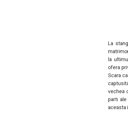
La stang
matrimon
la ultim
ofera pri
Scara ca
captusit
vechea c
parti al
aceasta 