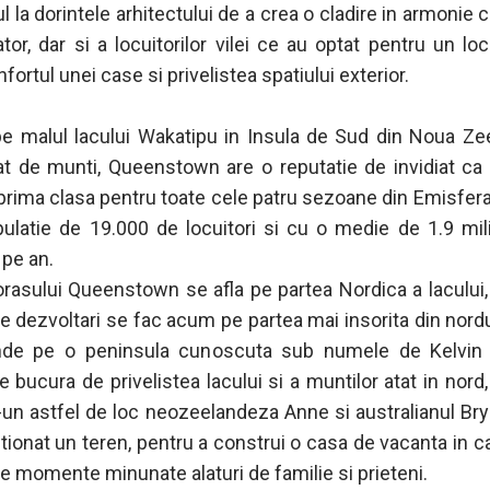
 la dorintele arhitectului de a crea o cladire in armonie 
ator, dar si a locuitorilor vilei ce au optat pentru un lo
fortul unei case si privelistea spatiului exterior.
e malul lacului Wakatipu in Insula de Sud din Noua Ze
at de munti, Queenstown are o reputatie de invidiat ca 
 prima clasa pentru toate cele patru sezoane din Emisfera
ulatie de 19.000 de locuitori si cu o medie de 1.9 mi
 pe an.
orasului Queenstown se afla pe partea Nordica a lacului,
e dezvoltari se fac acum pe partea mai insorita din nordul
nde pe o peninsula cunoscuta sub numele de Kelvin 
 bucura de privelistea lacului si a muntilor atat in nord, 
r-un astfel de loc neozeelandeza Anne si australianul Bry
itionat un teren, pentru a construi o casa de vacanta in c
e momente minunate alaturi de familie si prieteni.