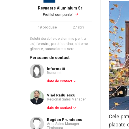
Reynaers Aluminium Srl
Profilul companiei
19 produse
27 stiri
Solutii durabile de aluminiu pentru
usi, ferestre, pereti cortina, sisteme
glisante, parasolare si sere.
Persoane de contact
Informatii
Bucuresti
date de contact
Vlad Radulescu
Regional Sales Manager
date de contact
Cele pat
Bogdan Prundeanu
placate 
Area Sales Manager
Timisoara